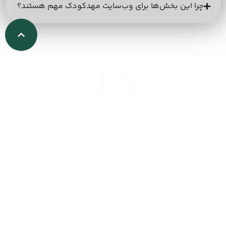
چرا این بخش‌ها برای وب‌سایت مهدکودک مهم هستند؟
۰۲۱ ۴۴۴۴ ۷۵۱۵
سعادت آباد، بلوار سعادت آباد، کوچه 31 غربی ، پلاک 21، واحد 1
کسب درآمد به شیوه نوین، حمایت‌گری با تجربه و زیرک همانند وب مهر
می خواهد. در همه حال می توانید بر روی همراهی وب مهر حساب کنید،
وب مهر محدودیتی ندارد. شرکت و مجموعه ای که دنیای منطقی و 0/1
کامپیوتر و وب را با عواطف انسانی ترکیب کرده است. ما از سال 1393 به
صورت حرفه ای در حوضه های
طراحی وب سایت
اختصاصی، سئو،